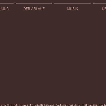
AUUNG
DER ABLAUF
MUSIK
ÜB
ter Sorgfalt erstellt. Für die Richtigkeit, Vollständigkeit und Aktualität der