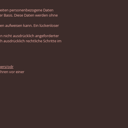
 Seiten personenbezogene Daten
iger Basis. Diese Daten werden ohne
ken aufweisen kann. Ein lückenloser
 nicht ausdrücklich angeforderter
 ausdrücklich rechtliche Schritte im
mers/odr
ahren vor einer