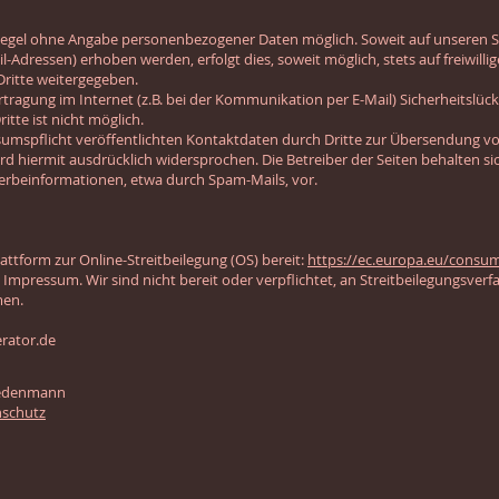
r Regel ohne Angabe personenbezogener Daten möglich. Soweit auf unseren
l-Adressen) erhoben werden, erfolgt dies, soweit möglich, stets auf freiwill
Dritte weitergegeben.
tragung im Internet (z.B. bei der Kommunikation per E-Mail) Sicherheitslüc
itte ist nicht möglich.
spflicht veröffentlichten Kontaktdaten durch Dritte zur Übersendung von
 hiermit ausdrücklich widersprochen. Die Betreiber der Seiten behalten sich
erbeinformationen, etwa durch Spam-Mails, vor.
attform zur Online-Streitbeilegung (OS) bereit:
https://ec.europa.eu/consu
Impressum. Wir sind nicht bereit oder verpflichtet, an Streitbeilegungsverf
men.
rator.de
iedenmann
nschutz