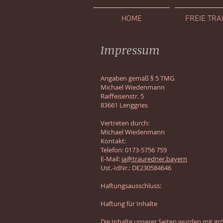
HOME
FREIE TR
Impressum
Angaben gemäß § 5 TMG
Michael Wiedenmann
Raiffeisenstr. 5
83661 Lenggries
Vertreten durch:
Michael Wiedenmann
Kontakt:
Telefon: 0173-5756 759
E-Mail:
ja@trauredner.bayern
Ust.-IdNr.: DE230584646
Haftungsausschluss:
Haftung für Inhalte
Die Inhalte unserer Seiten wurden mit größ