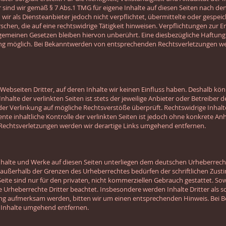
sind wir gemäß § 7 Abs.1 TMG für eigene Inhalte auf diesen Seiten nach de
 wir als Diensteanbieter jedoch nicht verpflichtet, übermittelte oder gespe
en, die auf eine rechtswidrige Tätigkeit hinweisen. Verpflichtungen zur 
emeinen Gesetzen bleiben hiervon unberührt. Eine diesbezügliche Haftung 
ung möglich. Bei Bekanntwerden von entsprechenden Rechtsverletzungen w
Webseiten Dritter, auf deren Inhalte wir keinen Einfluss haben. Deshalb kön
alte der verlinkten Seiten ist stets der jeweilige Anbieter oder Betreiber de
der Verlinkung auf mögliche Rechtsverstöße überprüft. Rechtswidrige Inhal
nte inhaltliche Kontrolle der verlinkten Seiten ist jedoch ohne konkrete An
Rechtsverletzungen werden wir derartige Links umgehend entfernen.
Inhalte und Werke auf diesen Seiten unterliegen dem deutschen Urheberrecht.
 außerhalb der Grenzen des Urheberrechtes bedürfen der schriftlichen Zust
eite sind nur für den privaten, nicht kommerziellen Gebrauch gestattet. Sowei
 Urheberrechte Dritter beachtet. Insbesondere werden Inhalte Dritter als so
ung aufmerksam werden, bitten wir um einen entsprechenden Hinweis. Bei
 Inhalte umgehend entfernen.